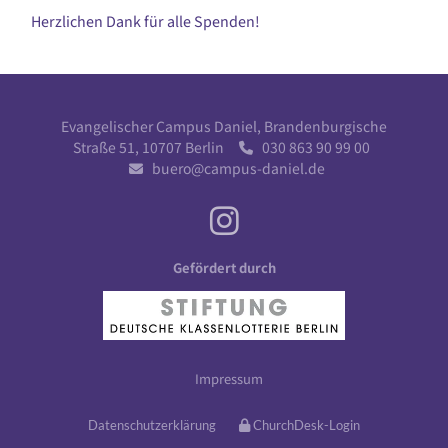
Herzlichen Dank für alle Spenden!
Evangelischer Campus Daniel, Brandenburgische
Straße 51, 10707 Berlin
030 863 90 99 00

buero@campus-daniel.de

Gefördert durch
Impressum
Datenschutzerklärung
ChurchDesk-Login