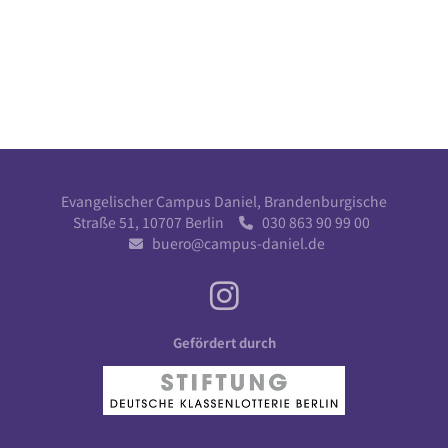
Evangelischer Campus Daniel, Brandenburgische
Straße 51, 10707 Berlin
030 863 90 99 00

buero@campus-daniel.de

Gefördert durch