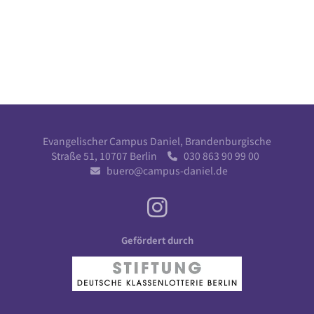
Evangelischer Campus Daniel, Brandenburgische
Straße 51, 10707 Berlin
030 863 90 99 00

buero@campus-daniel.de

Gefördert durch