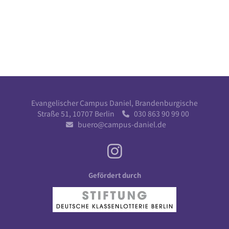
Evangelischer Campus Daniel, Brandenburgische
Straße 51, 10707 Berlin
030 863 90 99 00

buero@campus-daniel.de

Gefördert durch