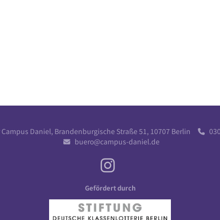
r Campus Daniel, Brandenburgische Straße 51, 10707 Berlin
030 

buero@campus-daniel.de

Gefördert durch