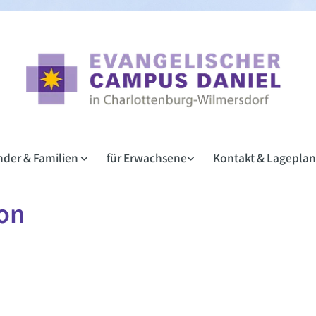
inder & Familien
für Erwachsene
Kontakt & Lagepla
on