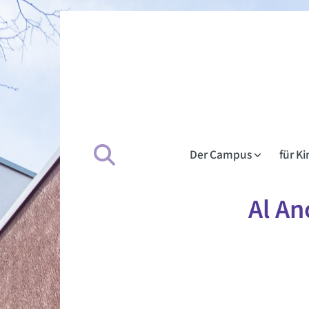
Der Campus
für K
Al An