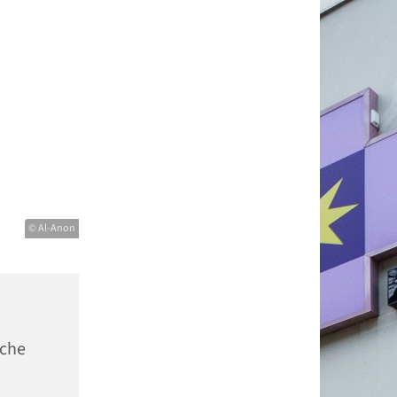
© Al-Anon
sche