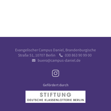
Evangelischer Campus Daniel, Brandenburgische
Straße 51, 10707 Berlin
030 863 90 99 00

buero@campus-daniel.de

Gefördert durch