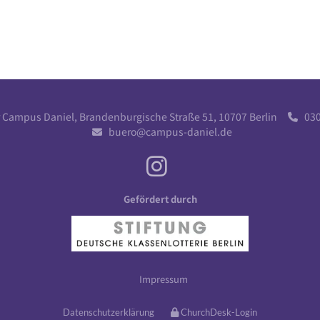
r Campus Daniel, Brandenburgische Straße 51, 10707 Berlin
030 

buero@campus-daniel.de

Gefördert durch
Impressum
Datenschutzerklärung
ChurchDesk-Login