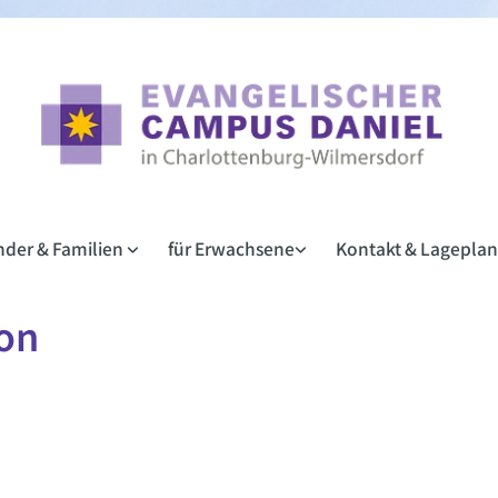
inder & Familien
für Erwachsene
Kontakt & Lagepla
on