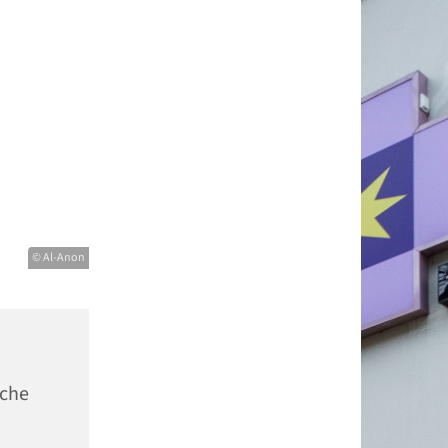
© Al-Anon
sche