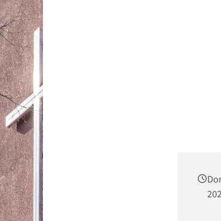
Don
202