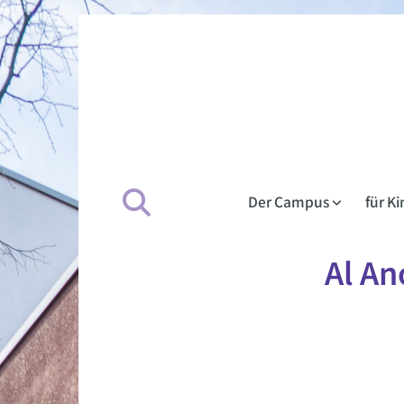
Der Campus
für K
Al An