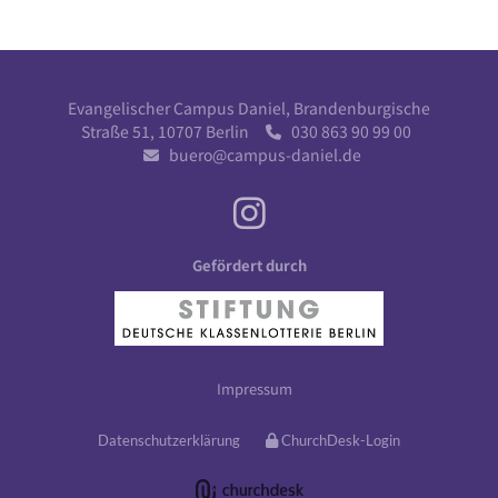
Evangelischer Campus Daniel, Brandenburgische
Straße 51, 10707 Berlin
030 863 90 99 00

buero@campus-daniel.de

Gefördert durch
Impressum
Datenschutzerklärung
ChurchDesk-Login