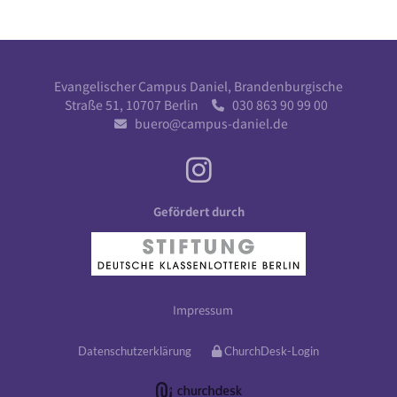
Evangelischer Campus Daniel, Brandenburgische
Straße 51, 10707 Berlin
030 863 90 99 00

buero@campus-daniel.de

Gefördert durch
Impressum
Datenschutzerklärung
ChurchDesk-Login