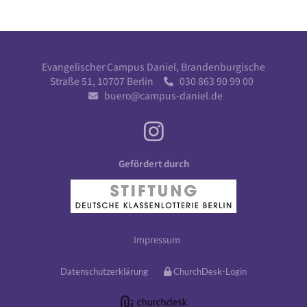
Evangelischer Campus Daniel, Brandenburgische
Straße 51, 10707 Berlin
030 863 90 99 00

buero@campus-daniel.de

Gefördert durch
Impressum
Datenschutzerklärung
ChurchDesk-Login